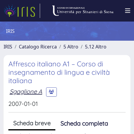
IRIS
IRIS
Catalogo Ricerca
5 Altro
5.12 Altro
Affresco italiano A1 – Corso di
insegnamento di lingua e civiltà
italiana
Sgaglione A
2007-01-01
Scheda breve
Scheda completa