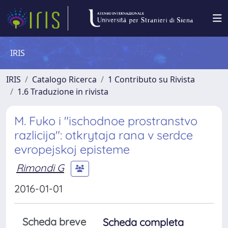
IRIS
IRIS
Catalogo Ricerca
1 Contributo su Rivista
1.6 Traduzione in rivista
M. Fuko i "ischodnoe prostranstvo
razlicija": otkrytaja rana v serdce
evropejskoj episteme
Rimondi G
2016-01-01
Scheda breve
Scheda completa