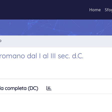
Home
Sfo
o
mano dal I al III sec. d.C.
a completa (DC)