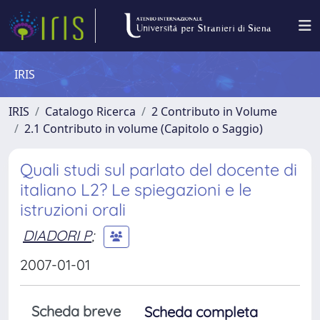
IRIS
IRIS
Catalogo Ricerca
2 Contributo in Volume
2.1 Contributo in volume (Capitolo o Saggio)
Quali studi sul parlato del docente di
italiano L2? Le spiegazioni e le
istruzioni orali
DIADORI P
;
2007-01-01
Scheda breve
Scheda completa