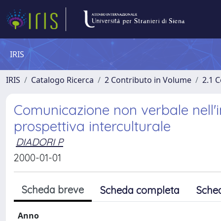
IRIS
IRIS
Catalogo Ricerca
2 Contributo in Volume
2.1 C
Comunicazione non verbale nell'in
prospettiva interculturale
DIADORI P
2000-01-01
Scheda breve
Scheda completa
Sche
Anno