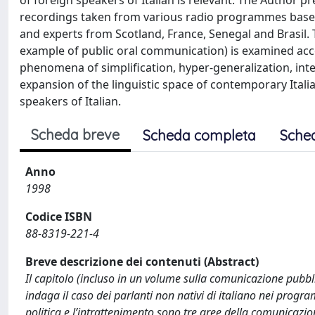
of foreign speakers of Italian is relevant. The Author pr
recordings taken from various radio programmes based 
and experts from Scotland, France, Senegal and Brasil. T
example of public oral communication) is examined acco
phenomena of simplification, hyper-generalization, inte
expansion of the linguistic space of contemporary Italia
speakers of Italian.
Scheda breve
Scheda completa
Sche
Anno
1998
Codice ISBN
88-8319-221-4
Breve descrizione dei contenuti (Abstract)
Il capitolo (incluso in un volume sulla comunicazione pubblic
indaga il caso dei parlanti non nativi di italiano nei progra
politica e l’intrattenimento sono tre aree della comunicazio