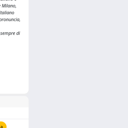
e Milano,
italiano
 pronuncia,
e sempre di
ia