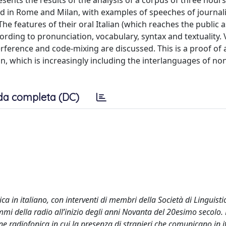
esents the results of the analysis of a corpus of three hours
in Rome and Milan, with examples of speeches of journalis
he features of their oral Italian (which reaches the public 
rding to pronunciation, vocabulary, syntax and textuality. 
rference and code-mixing are discussed. This is a proof of 
n, which is increasingly including the interlanguages of no
da completa (DC)
a in italiano, con interventi di membri della Società di Linguisti
mmi della radio all’inizio degli anni Novanta del 20esimo secolo. 
ne radiofonica in cui la presenza di stranieri che comunicano in i