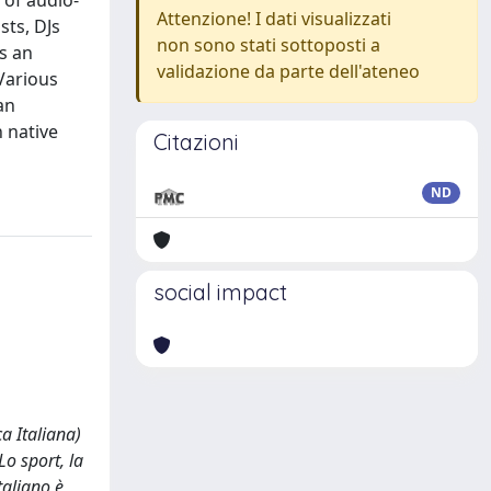
 of audio-
Attenzione! I dati visualizzati
ts, DJs
non sono stati sottoposti a
as an
validazione da parte dell'ateneo
Various
an
n native
Citazioni
ND
social impact
ca Italiana)
Lo sport, la
taliano è