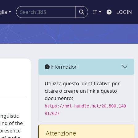
glia
IT
LOGIN
Informazioni
Utilizza questo identificativo per
citare o creare un link a questo
documento:
https://hdl.handle.net/20.500.140
91/627
inguistic
ing of the
 presence
Attenzione