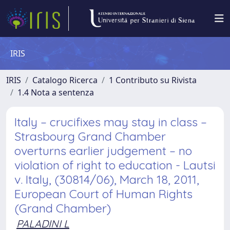
IRIS
IRIS
Catalogo Ricerca
1 Contributo su Rivista
1.4 Nota a sentenza
Italy – crucifixes may stay in class –
Strasbourg Grand Chamber
overturns earlier judgement – no
violation of right to education - Lautsi
v. Italy, (30814/06), March 18, 2011,
European Court of Human Rights
(Grand Chamber)
PALADINI L