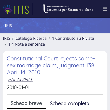
IRIS
IRIS
Catalogo Ricerca
1 Contributo su Rivista
1.4 Nota a sentenza
Constitutional Court rejects same-
sex marriage claim, judgment 138,
April 14, 2010
PALADINI L
2010-01-01
Scheda breve
Scheda completa