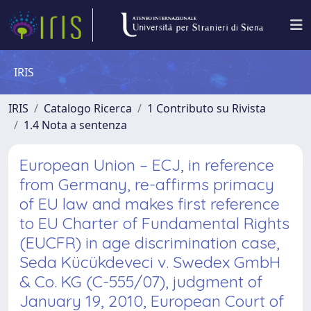
IRIS
IRIS
Catalogo Ricerca
1 Contributo su Rivista
1.4 Nota a sentenza
European Union – ECJ, in reference
from Germany, re-affirms primacy
of EU law and makes first reference
to EU Charter of Fundamental Rights
(EUCFR) in age discrimination case,
Seda Kücükdeveci v. Swedex GmbH
& Co. KG (C-555/07), judgment of
January 19, 2010, European Court of