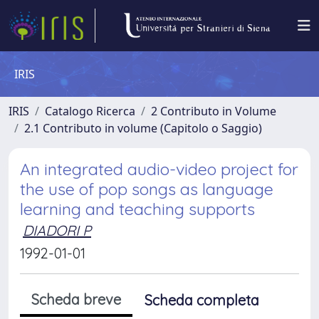
IRIS
IRIS
Catalogo Ricerca
2 Contributo in Volume
2.1 Contributo in volume (Capitolo o Saggio)
An integrated audio-video project for
the use of pop songs as language
learning and teaching supports
DIADORI P
1992-01-01
Scheda breve
Scheda completa