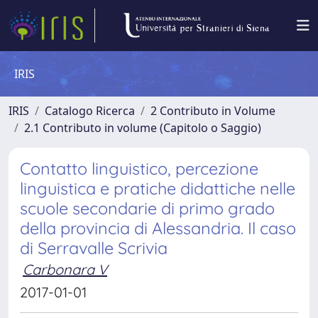
IRIS
IRIS
Catalogo Ricerca
2 Contributo in Volume
2.1 Contributo in volume (Capitolo o Saggio)
Contatto linguistico, percezione
linguistica e pratiche didattiche nelle
scuole secondarie di primo grado
della provincia di Alessandria. Il caso
di Serravalle Scrivia
Carbonara V
2017-01-01