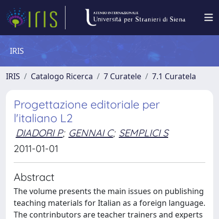
IRIS
IRIS
Catalogo Ricerca
7 Curatele
7.1 Curatela
Progettazione editoriale per
l'italiano L2
DIADORI P
;
GENNAI C
;
SEMPLICI S
2011-01-01
Abstract
The volume presents the main issues on publishing
teaching materials for Italian as a foreign language.
The contrinbutors are teacher trainers and experts