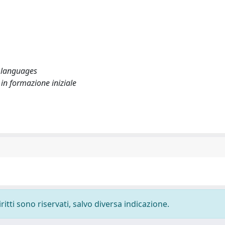
f languages
e in formazione iniziale
ritti sono riservati, salvo diversa indicazione.