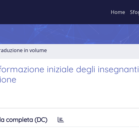
Home
Sfo
Traduzione in volume
formazione iniziale degli insegnanti
sione
a completa (DC)