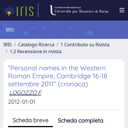
IRIS
IRIS
Catalogo Ricerca
1 Contributo su Rivista
1.2 Recensione in rivista
“Personal names in the Western
Roman Empire, Cambridge 16-18
settembre 2011” (cronaca)
LOGOZZO F
2012-01-01
Scheda breve
Scheda completa