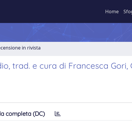
Home
Sfo
ecensione in rivista
o, trad. e cura di Francesca Gori, 
a completa (DC)