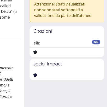
Italian
Attenzione! I dati visualizzati
called
non sono stati sottoposti a
 Disco” (a
validazione da parte dell'ateneo
e some
Citazioni
ND
social impact
l mercato
.
siddetti
emo) e
one, il
turali e