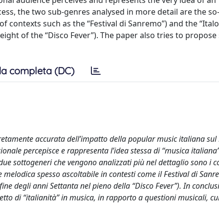
onal audience perceives and represents the very idea of an “
ess, the two sub-genres analysed in more detail are the so-
 of contexts such as the “Festival di Sanremo”) and the “Italo
height of the “Disco Fever”). The paper also tries to propos
a completa (DC)
retamente accurata dell’impatto della popular music italiana su
zionale percepisce e rappresenta l’idea stessa di “musica italiana”
 sottogeneri che vengono analizzati più nel dettaglio sono i co
ne melodica spesso ascoltabile in contesti come il Festival di Sanr
ine degli anni Settanta nel pieno della “Disco Fever”). In conclusi
to di “italianità” in musica, in rapporto a questioni musicali, cul