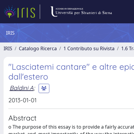
IRIS
IRIS
Catalogo Ricerca
1 Contributo su Rivista
1.6 Tr
"Lasciatemi cantare" e altre epi
dall'estero
Baldini A
;
2013-01-01
Abstract
o The purpose of this essay is to provide a fairly accur