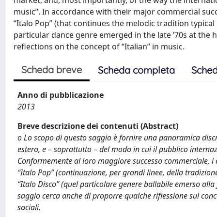
market, and, most importantly, of the way the internati
music”. In accordance with their major commercial succ
“Italo Pop” (that continues the melodic tradition typical
particular dance genre emerged in the late ’70s at the 
reflections on the concept of “Italian” in music.
Scheda breve
Scheda completa
Sched
Anno di pubblicazione
2013
Breve descrizione dei contenuti (Abstract)
o Lo scopo di questo saggio è fornire una panoramica disc
estero, e – soprattutto – del modo in cui il pubblico interna
Conformemente al loro maggiore successo commerciale, i due
“Italo Pop” (continuazione, per grandi linee, della tradizio
“Italo Disco” (quel particolare genere ballabile emerso alla f
saggio cerca anche di proporre qualche riflessione sul concet
sociali.