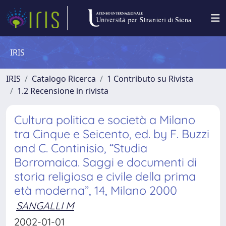
IRIS
IRIS
Catalogo Ricerca
1 Contributo su Rivista
1.2 Recensione in rivista
Cultura politica e società a Milano
tra Cinque e Seicento, ed. by F. Buzzi
and C. Continisio, “Studia
Borromaica. Saggi e documenti di
storia religiosa e civile della prima
età moderna”, 14, Milano 2000
SANGALLI M
2002-01-01