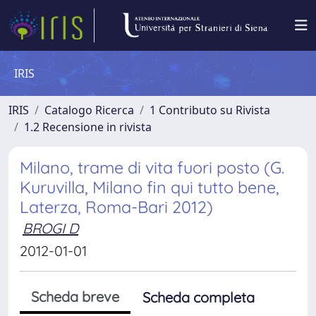
IRIS
IRIS
Catalogo Ricerca
1 Contributo su Rivista
1.2 Recensione in rivista
Milano, trame di vita fuori posto (G.
Kuruvilla, Milano fin qui tutto bene,
Laterza, Roma-Bari 2012)
BROGI D
2012-01-01
Scheda breve
Scheda completa