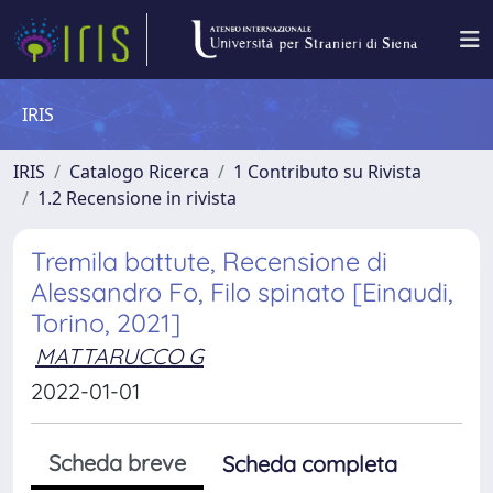
IRIS
IRIS
Catalogo Ricerca
1 Contributo su Rivista
1.2 Recensione in rivista
Tremila battute, Recensione di
Alessandro Fo, Filo spinato [Einaudi,
Torino, 2021]
MATTARUCCO G
2022-01-01
Scheda breve
Scheda completa