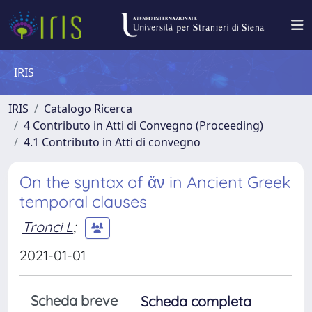
IRIS
IRIS
Catalogo Ricerca
4 Contributo in Atti di Convegno (Proceeding)
4.1 Contributo in Atti di convegno
On the syntax of ἄν in Ancient Greek
temporal clauses
Tronci L
;
2021-01-01
Scheda breve
Scheda completa