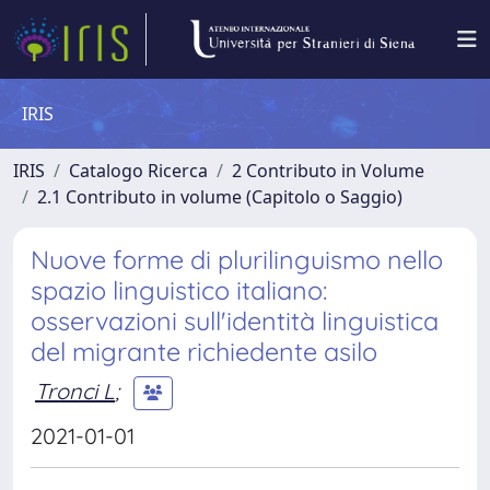
IRIS
IRIS
Catalogo Ricerca
2 Contributo in Volume
2.1 Contributo in volume (Capitolo o Saggio)
Nuove forme di plurilinguismo nello
spazio linguistico italiano:
osservazioni sull'identità linguistica
del migrante richiedente asilo
Tronci L
;
2021-01-01