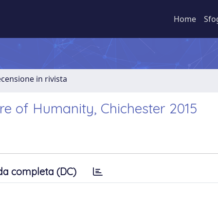
Home
Sfo
ecensione in rivista
ure of Humanity, Chichester 2015
da completa (DC)