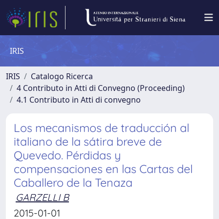
IRIS
IRIS
Catalogo Ricerca
4 Contributo in Atti di Convegno (Proceeding)
4.1 Contributo in Atti di convegno
Los mecanismos de traducción al
italiano de la sátira breve de
Quevedo. Pérdidas y
compensaciones en las Cartas del
Caballero de la Tenaza
GARZELLI B
2015-01-01