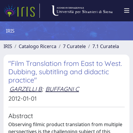
IRIS
IRIS
Catalogo Ricerca
7 Curatele
7.1 Curatela
"Film Translation from East to West.
Dubbing, subtitling and didactic
practice"
GARZELLI B
;
BUFFAGNI C
2012-01-01
Abstract
Observing filmic product translation from multiple
perspectives is the challenging subject of this