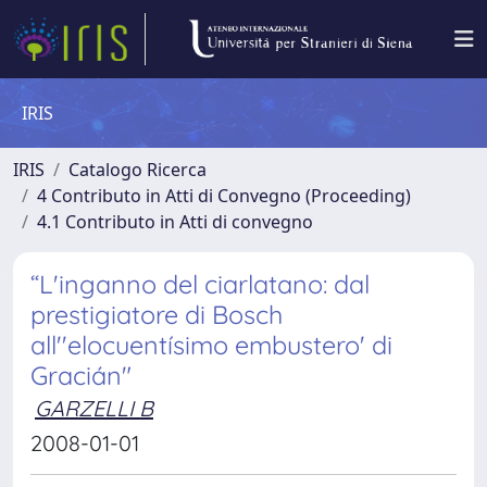
IRIS
IRIS
Catalogo Ricerca
4 Contributo in Atti di Convegno (Proceeding)
4.1 Contributo in Atti di convegno
“L'inganno del ciarlatano: dal
prestigiatore di Bosch
all''elocuentísimo embustero' di
Gracián"
GARZELLI B
2008-01-01