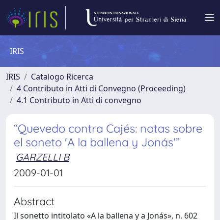
IRIS
IRIS
Catalogo Ricerca
4 Contributo in Atti di Convegno (Proceeding)
4.1 Contributo in Atti di convegno
“Quevedo contra Cajés: notas sobre
el soneto 'A la ballena y Jonás'”
GARZELLI B
2009-01-01
Abstract
Il sonetto intitolato «A la ballena y a Jonás», n. 602