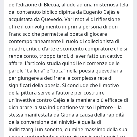
dell’edizione di Blecua, allude ad una misteriosa tela
dal contenuto biblico dipinta da Eugenio Cajés e
acquistata da Quevedo. Vari motivi di riflessione
offre il coinvolgimento in prima persona di don
Francisco che permette al poeta di giocare
contemporaneamente il ruolo di collezionista di
quadri, critico d’arte e scontento compratore che si
rende conto, troppo tardi, di aver fatto un cattivo
affare. L’articolo studia quindi le ricorrenze delle
parole “ballena” e “boca” nella poesia quevediana
per giungere a decifrare la complessa rete di
significati della poesia. Si conclude che il motivo
della pittura serve all’autore per costruire
un’invettiva contro Cajés e la maniera più efficace di
dichiarare la sua indignazione verso il pittore – la
stessa manifestata da Giona a causa della rapidità
della conversione dei niniviti– è quella di
indirizzargli un sonetto, culmine massimo della sua
penna contundente e di un virtuosismo linguistico