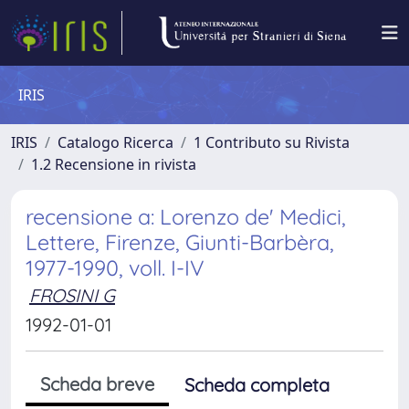
IRIS
IRIS
Catalogo Ricerca
1 Contributo su Rivista
1.2 Recensione in rivista
recensione a: Lorenzo de' Medici,
Lettere, Firenze, Giunti-Barbèra,
1977-1990, voll. I-IV
FROSINI G
1992-01-01
Scheda breve
Scheda completa