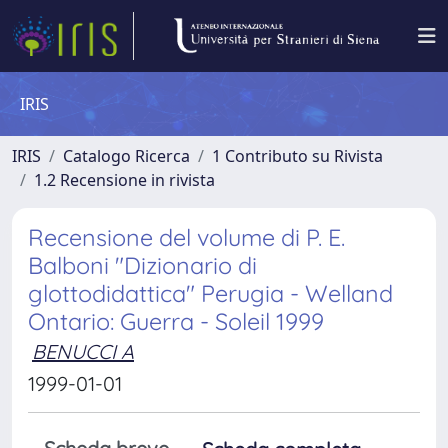
IRIS
IRIS
Catalogo Ricerca
1 Contributo su Rivista
1.2 Recensione in rivista
Recensione del volume di P. E.
Balboni "Dizionario di
glottodidattica" Perugia - Welland
Ontario: Guerra - Soleil 1999
BENUCCI A
1999-01-01