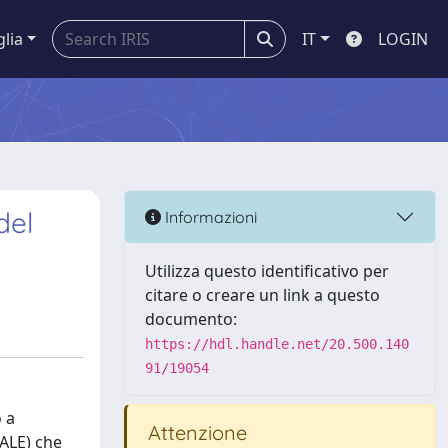
glia
IT
LOGIN
del
Informazioni
Utilizza questo identificativo per
citare o creare un link a questo
documento:
https://hdl.handle.net/20.500.140
91/19054
o a
Attenzione
TALE) che