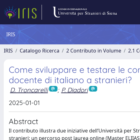
IRIS
IRIS
Catalogo Ricerca
2 Contributo in Volume
2.1 C
Come sviluppare e testare le co
docente di italiano a stranieri?
D. Troncarelli
;
P. Diadori
2025-01-01
Abstract
Il contributo illustra due iniziative dell’Università per Str
stranieri: un percorso post laurea online (Master ELIIAS