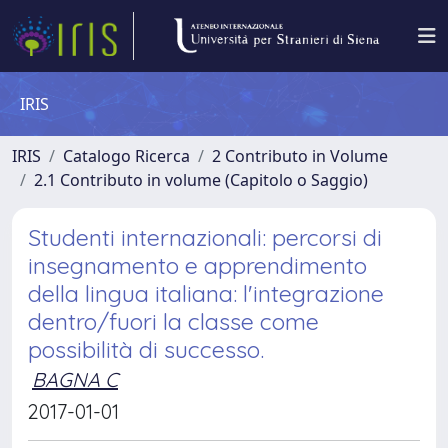
IRIS
IRIS
Catalogo Ricerca
2 Contributo in Volume
2.1 Contributo in volume (Capitolo o Saggio)
Studenti internazionali: percorsi di
insegnamento e apprendimento
della lingua italiana: l'integrazione
dentro/fuori la classe come
possibilità di successo.
BAGNA C
2017-01-01