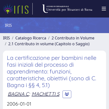
IRIS
IRIS
Catalogo Ricerca
2 Contributo in Volume
2.1 Contributo in volume (Capitolo o Saggio)
La certificazione per bambini nelle
fasi iniziali del processo di
apprendimento: funzioni,
caratteristiche, obiettivi (sono di C.
Bagna i §§ 4, 5.1)
BAGNA C
;
MACHETTI S
2006-01-01