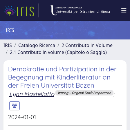
IRIS
IRIS
Catalogo Ricerca
2 Contributo in Volume
2.1 Contributo in volume (Capitolo o Saggio)
Demokratie und Partizipation in der
Begegnung mit Kinderliteratur an
der Freien Universität Bozen
Lynn Mastellotto
;
Writing – Original Draft Preparation
2024-01-01