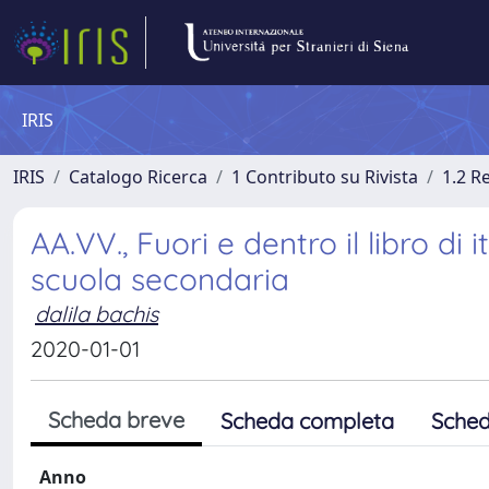
IRIS
IRIS
Catalogo Ricerca
1 Contributo su Rivista
1.2 R
AA.VV., Fuori e dentro il libro di
scuola secondaria
dalila bachis
2020-01-01
Scheda breve
Scheda completa
Sched
Anno