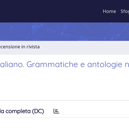
Home
Sfo
ecensione in rivista
 italiano. Grammatiche e antologie n
a completa (DC)