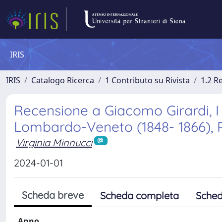
IRIS
IRIS
Catalogo Ricerca
1 Contributo su Rivista
1.2 R
Recensione a Giacomo Girardi, I be
Lombardo-Veneto (1848- 1866), R
Virginia Minnucci
2024-01-01
Scheda breve
Scheda completa
Sched
Anno