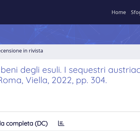
Home
Sfo
ecensione in rivista
ni degli esuli. I sequestri austriac
oma, Viella, 2022, pp. 304.
a completa (DC)