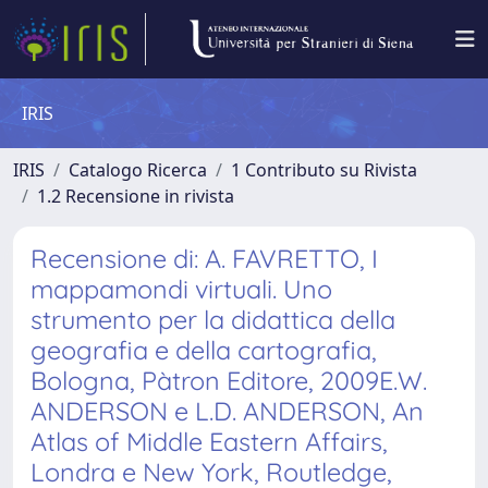
IRIS
IRIS
Catalogo Ricerca
1 Contributo su Rivista
1.2 Recensione in rivista
Recensione di: A. FAVRETTO, I
mappamondi virtuali. Uno
strumento per la didattica della
geografia e della cartografia,
Bologna, Pàtron Editore, 2009E.W.
ANDERSON e L.D. ANDERSON, An
Atlas of Middle Eastern Affairs,
Londra e New York, Routledge,