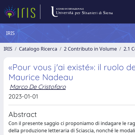
IRIS
IRIS
Catalogo Ricerca
2 Contributo in Volume
2.1 C
«Pour vous j'ai existé»: il ruolo 
Maurice Nadeau
Marco De Cristofaro
2023-01-01
Abstract
Con il presente saggio ci proponiamo di indagare le rag
della produzione letteraria di Sciascia, nonché le modali