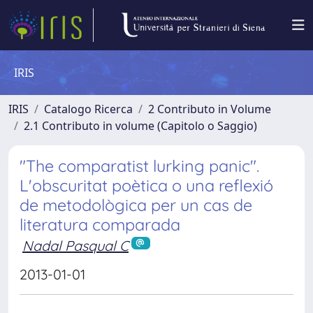
IRIS
IRIS
Catalogo Ricerca
2 Contributo in Volume
2.1 Contributo in volume (Capitolo o Saggio)
"The comparatist lurking panic".
L'obscuritat poètica o una reflexió
de metodològica per un cas de
literatura comparada
Nadal Pasqual C
2013-01-01