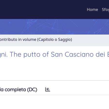
Home
Sfo
ontributo in volume (Capitolo o Saggio)
gni. The putto of San Casciano dei 
a completa (DC)