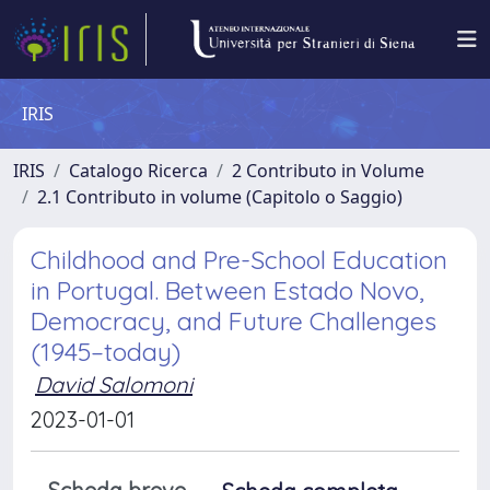
IRIS
IRIS
Catalogo Ricerca
2 Contributo in Volume
2.1 Contributo in volume (Capitolo o Saggio)
Childhood and Pre-School Education
in Portugal. Between Estado Novo,
Democracy, and Future Challenges
(1945–today)
David Salomoni
2023-01-01