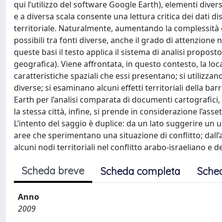
qui l’utilizzo del software Google Earth), elementi dive
e a diversa scala consente una lettura critica dei dati disp
territoriale. Naturalmente, aumentando la complessità e 
possibili tra fonti diverse, anche il grado di attenzione 
queste basi il testo applica il sistema di analisi propos
geografica). Viene affrontata, in questo contesto, la loca
caratteristiche spaziali che essi presentano; si utilizzan
diverse; si esaminano alcuni effetti territoriali della ba
Earth per l’analisi comparata di documenti cartografic
la stessa città, infine, si prende in considerazione l’asse
L’intento del saggio è duplice: da un lato suggerire un u
aree che sperimentano una situazione di conflitto; dall’a
alcuni nodi territoriali nel conflitto arabo-israeliano e
Scheda breve
Scheda completa
Sche
Anno
2009