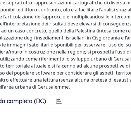
rsi e soprattutto rappresentazioni cartografiche di diversa 
onibili ed il loro confronto, oltre a facilitare l’analisi spazia
l’articolazione dell’approccio e moltiplicandosi le intercon
nell’interpretazione dei risultati deve elevarsi di conseguenz
to ad un caso concreto, quello della Palestina (intesa come r
lizzazione degli insediamenti israeliani in Cisgiordania e l’an
o le immagini satellitari disponibili per osservare l’uso del s
rriera/muro in costruzione nella regione; si prospetta l’uso 
i, utilizzando come riferimento lo sviluppo urbano di Gerus
tto territoriale attuale e si fa cenno ad alcune prospettive di
so del popolare software per considerare gli aspetti territori
ltro effettuare una lettura (senza alcuna pretesa di esaustiv
 dell’area urbana di Gerusalemme.
da completa (DC)