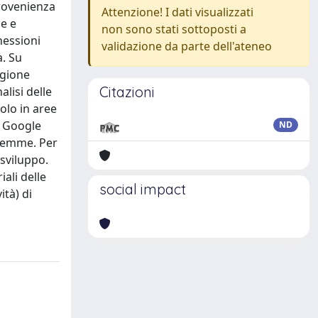
provenienza
Attenzione! I dati visualizzati
le e
non sono stati sottoposti a
nessioni
validazione da parte dell'ateneo
a. Su
egione
Citazioni
alisi delle
uolo in aree
di Google
ND
alemme. Per
 sviluppo.
ali delle
social impact
ità) di