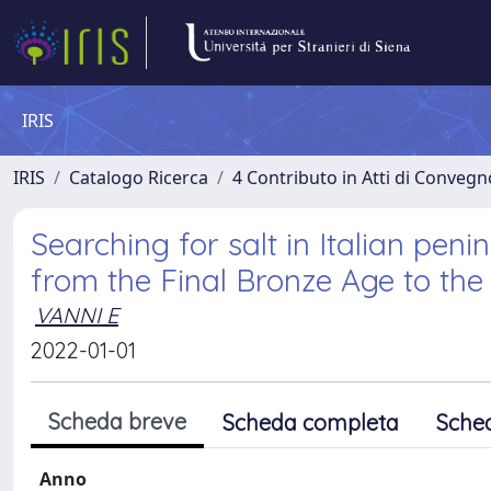
IRIS
IRIS
Catalogo Ricerca
4 Contributo in Atti di Conveg
Searching for salt in Italian penin
from the Final Bronze Age to the 
VANNI E
2022-01-01
Scheda breve
Scheda completa
Sche
Anno