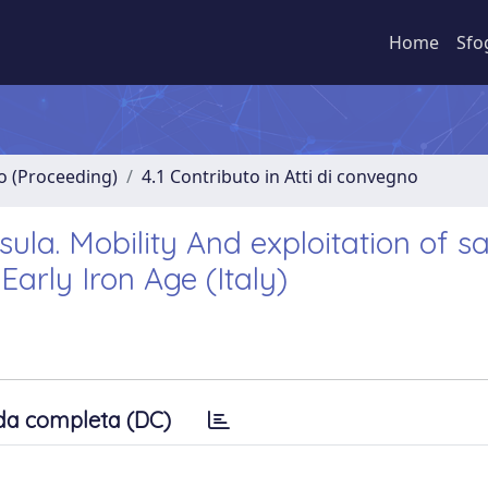
Home
Sfo
no (Proceeding)
4.1 Contributo in Atti di convegno
sula. Mobility And exploitation of sa
Early Iron Age (Italy)
da completa (DC)