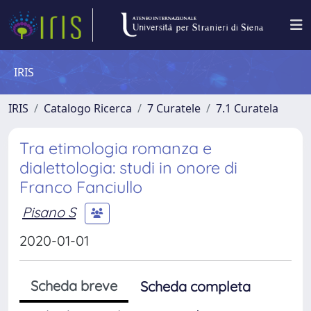
IRIS
IRIS
Catalogo Ricerca
7 Curatele
7.1 Curatela
Tra etimologia romanza e
dialettologia: studi in onore di
Franco Fanciullo
Pisano S
2020-01-01
Scheda breve
Scheda completa