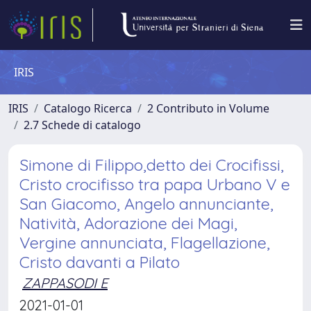
IRIS
IRIS
Catalogo Ricerca
2 Contributo in Volume
2.7 Schede di catalogo
Simone di Filippo,detto dei Crocifissi,
Cristo crocifisso tra papa Urbano V e
San Giacomo, Angelo annunciante,
Natività, Adorazione dei Magi,
Vergine annunciata, Flagellazione,
Cristo davanti a Pilato
ZAPPASODI E
2021-01-01