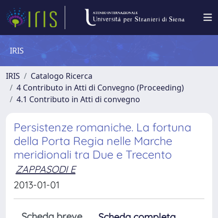
IRIS
IRIS
Catalogo Ricerca
4 Contributo in Atti di Convegno (Proceeding)
4.1 Contributo in Atti di convegno
Persistenze romaniche. La fortuna
della Porta Regia nelle Marche
meridionali tra Due e Trecento
ZAPPASODI E
2013-01-01
Scheda breve
Scheda completa