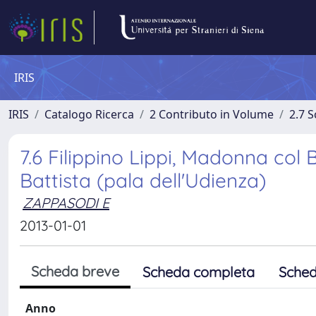
IRIS
IRIS
Catalogo Ricerca
2 Contributo in Volume
2.7 
7.6 Filippino Lippi, Madonna col
Battista (pala dell'Udienza)
ZAPPASODI E
2013-01-01
Scheda breve
Scheda completa
Sched
Anno