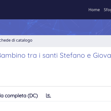
Home
Sfo
Schede di catalogo
 Bambino tra i santi Stefano e Giov
a completa (DC)