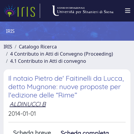
IRIS
IRIS
Catalogo Ricerca
4 Contributo in Atti di Convegno (Proceeding)
4.1 Contributo in Atti di convegno
Il notaio Pietro de' Faitinelli da Lucca,
detto Mugnone: nuove proposte per
l'edizione delle “Rime”
ALDINUCCI B
2014-01-01
Scheda breve
Scheda completa