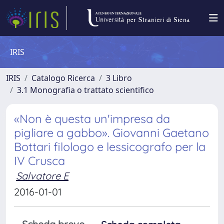
IRIS
IRIS
Catalogo Ricerca
3 Libro
3.1 Monografia o trattato scientifico
«Non è questa un'impresa da
pigliare a gabbo». Giovanni Gaetano
Bottari filologo e lessicografo per la
IV Crusca
Salvatore E
2016-01-01