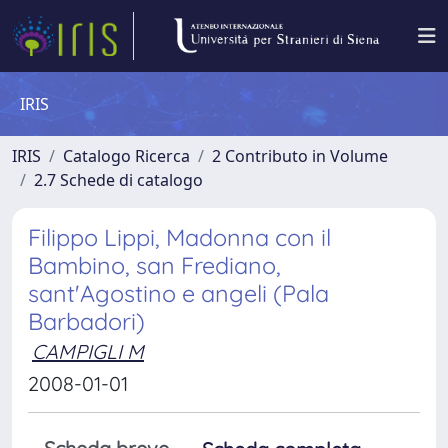
IRIS
IRIS
Catalogo Ricerca
2 Contributo in Volume
2.7 Schede di catalogo
Filippo Lippi, Madonna con il
Bambino, san Frediano,
sant'Agostino e angeli (Pala
Barbadori)
CAMPIGLI M
2008-01-01