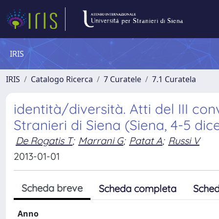
IRIS
IRIS
Catalogo Ricerca
7 Curatele
7.1 Curatela
identità/diversità. Atti del III c
Stranieri di Siena (Siena, 4-5 di
De Rogatis T
;
Marrani G
;
Patat A
;
Russi V
2013-01-01
Scheda breve
Scheda completa
Sched
Anno