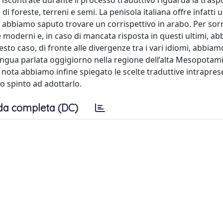
à riscontrate durante il processo traduttivo riguarda la trasp
 di foreste, terreni e semi. La penisola italiana offre infatti 
 non abbiamo saputo trovare un corrispettivo in arabo. Per s
hi e moderni e, in caso di mancata risposta in questi ultimi, a
uesto caso, di fronte alle divergenze tra i vari idiomi, abbia
ngua parlata oggigiorno nella regione dell’alta Mesopotami
 In nota abbiamo infine spiegato le scelte traduttive intrapres
o spinto ad adottarlo.
da completa (DC)