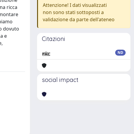
osizione
Attenzione! I dati visualizzati
una ricca
non sono stati sottoposti a
ormontare
validazione da parte dell'ateneo
bbiamo
mo dovuto
a e
Citazioni
e,
ND
social impact