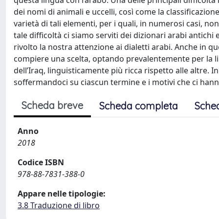
questa lingua con l’arabo. Una delle principali difficolt
dei nomi di animali e uccelli, così come la classificazione
varietà di tali elementi, per i quali, in numerosi casi,
tale difficoltà ci siamo serviti dei dizionari arabi antic
rivolto la nostra attenzione ai dialetti arabi. Anche in q
compiere una scelta, optando prevalentemente per la li
dell’Iraq, linguisticamente più ricca rispetto alle altre.
soffermandoci su ciascun termine e i motivi che ci hann
Scheda breve
Scheda completa
Sche
Anno
2018
Codice ISBN
978-88-7831-388-0
Appare nelle tipologie:
3.8 Traduzione di libro